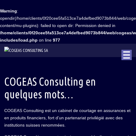
Warning
:
opendir(/home/clients/0f20cee5fa513ce7a4defbed9073b844/web/coge
content/mu-plugins): failed to open dir: Permission denied in
/home/clients/0f20cee5fa513ce7a4defbed9073b844/web/cogeas/w
includes/load.php
on line
977
COGEAS Consulting en
quelques mots…
COGEAS Consulting est un cabinet de courtage en assurances et
en produits financiers, fort d’un partenariat privilégié avec des
institutions suisses renommées.